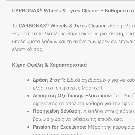
CARBONAX® Wheels & Tyres Cleaner – Καθαριστικό 
Το
CARBONAX® Wheels & Tyres Cleaner
είναι η ολο
Ξεχάστε τα πολλαπλά καθαριστικά· με μία κίνηση, η ι
υπολείμματα λαδιών και τη σκόνη των φρένων, επαναφ
ελαστικά σας.
Κύρια Οφέλη & Χαρακτηριστικά
Δράση 2-σε-1:
Ειδικά σχεδιασμένο για να καθα
ελαστικές επιφάνειες (λάστιχα).
Αφαίρεση Οξείδωσης Ελαστικών:
“τραβάει”
αφήνοντάς τα απόλυτα καθαρά για την εφαρμ
Προηγμένη Σύνθεση:
Διεισδύει στους πόρους
βρωμιά χωρίς να φθείρει τις επιφάνειες.
Passion for Excellence:
Μέρος της κορυφαίας
αποτέλεσμα στο σπίτι.