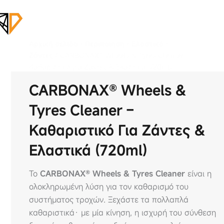
Αρχική σελίδα
/
Περιποίηση
/
Ελαστικά -
Ζάντες
/ CARBONAX® Wheels & Tyres Cleaner –
Καθαριστικό για Ζάντες & Ελαστικά (720ml)
CARBONAX® Wheels &
Tyres Cleaner –
Καθαριστικό Για Ζάντες &
Ελαστικά (720ml)
Το
CARBONAX® Wheels & Tyres Cleaner
είναι η
ολοκληρωμένη λύση για τον καθαρισμό του
συστήματος τροχών. Ξεχάστε τα πολλαπλά
καθαριστικά· με μία κίνηση, η ισχυρή του σύνθεση