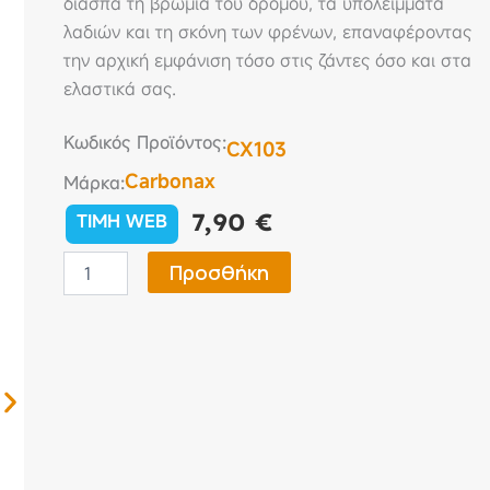
διασπά τη βρωμιά του δρόμου, τα υπολείμματα
λαδιών και τη σκόνη των φρένων, επαναφέροντας
την αρχική εμφάνιση τόσο στις ζάντες όσο και στα
ελαστικά σας.
Κωδικός Προϊόντος:
CX103
Carbonax
Μάρκα:
7,90
€
TIMH WEB
CARBONAX®
Προσθήκη
Wheels
&
Tyres
Cleaner
–
Καθαριστικό
για
Ζάντες
&
Ελαστικά