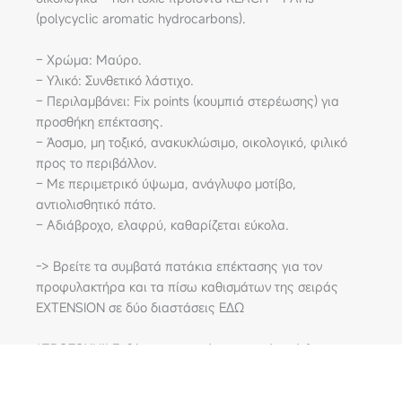
(polycyclic aromatic hydrocarbons).
– Χρώμα: Μαύρο.
– Υλικό: Συνθετικό λάστιχο.
– Περιλαμβάνει: Fix points (κουμπιά στερέωσης) για
προσθήκη επέκτασης.
– Άοσμο, μη τοξικό, ανακυκλώσιμο, οικολογικό, φιλικό
προς το περιβάλλον.
– Με περιμετρικό ύψωμα, ανάγλυφο μοτίβο,
αντιολισθητικό πάτο.
– Αδιάβροχο, ελαφρύ, καθαρίζεται εύκολα.
-> Βρείτε τα συμβατά πατάκια επέκτασης για τον
προφυλακτήρα και τα πίσω καθισμάτων της σειράς
EXTENSION σε δύο διαστάσεις ΕΔΩ
*ΠΡΟΣΟΧΗ!! Ενδέχεται να υπάρχει μικρή απόκλιση στα
χρώματα της προεπισκόπησης του προϊόντος, η οποία
οφείλεται αποκλειστικά στη διαφοροποίηση της κάθε