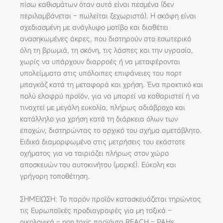
πίσω καθισμάτων όταν αυτά είναι πεσμένα (δεν
περιλαμβάνεται – πωλείται ξεχωριστά). Η σκάφη είναι
σχεδιασμένη με ανάγλυφο μοτίβο και διαθέτει
ανασηκωμένες άκρες, που διατηρούν στο εσωτερικό
όλη τη βρωμιά, τη σκόνη, τις λάσπες και την υγρασία,
χωρίς να υπάρχουν διαρροές ή να μεταφέρονται
υπολείμματα στις υπόλοιπες επιφάνειες του πορτ
μπαγκάζ κατά τη μεταφορά και χρήση. Ένα πρακτικό και
πολύ ελαφρύ προϊόν, για να μπορεί να καθαριστεί ή να
τιναχτεί με μεγάλη ευκολία, πλήρως αδιάβροχο και
κατάλληλο για χρήση κατά τη διάρκεια όλων των
εποχών, διατηρώντας το αρχικό του σχήμα αμετάβλητο.
Ειδικά διαμορφωμένο στις μετρήσεις του εκάστοτε
οχήματος για να ταιριάζει πλήρως στον χώρο
αποσκευών του αυτοκινήτου (μαρκέ). Εύκολη και
γρήγορη τοποθέτηση.
ΣΗΜΕΙΩΣΗ: Το παρόν προϊόν κατασκευάζεται τηρώντας
τις Ευρωπαϊκές προδιαγραφές για μη τοξικά –
οικολογικά – non toxic προϊόντα REACH – PAHs