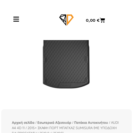
Μετάβαση
στο
περιεχόμενο
Cart
0,00
€
Αρχική σελίδα
/
Εσωτερικά Αξεσουάρ
/
Πατάκια Αυτοκινήτου
/ AUDI
A4 4D 11 / 2015+ ΣΚΑΦΗ ΠΟΡΤ ΜΠΑΓΚΑΖ SUMISURA (ΜΕ ΥΠΟΔΟΧΗ