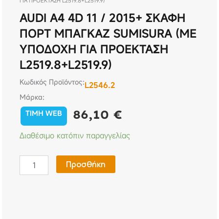
ΓΙΑ ΠΡΟΕΚΤΑΣΗ L2519.8+L2519.9)
AUDI A4 4D 11 / 2015+ ΣΚΑΦΗ
ΠΟΡΤ ΜΠΑΓΚΑΖ SUMISURA (ΜΕ
ΥΠΟΔΟΧΗ ΓΙΑ ΠΡΟΕΚΤΑΣΗ
L2519.8+L2519.9)
Κωδικός Προϊόντος:
L2546.2
Μάρκα:
86,10
€
TIMH WEB
AUDI
Διαθέσιμο κατόπιν παραγγελίας
A4
4D
11
Προσθήκη
/
2015+
ΣΚΑΦΗ
ΠΟΡΤ
ΜΠΑΓΚΑΖ