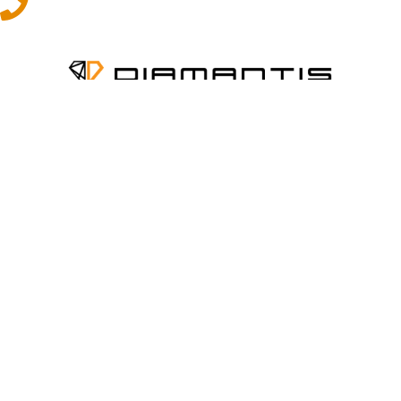
Το
ΠΑΘΟΣ
και η
ΓΝΩΣΗ
για τον χώρο του αυτοκινήτου και της
ναυτιλίας αποτελεί
ΚΙΝΗΤΗΡΙΑ ΔΥΝΑΜΗ
για εμάς ώστε να
προσφέρουμε την καλύτερη δυνατή
ΛΥΣΗ
.
ΠΛΗΡΟΦΟΡΙΕΣ
Εταιρεία
Όροι & Προϋποθέσεις
Προσωπικά Δεδομένα
ΕΞΥΠΗΡΕΤΗΣΗ
Επικοινωνία
Τρόποι Πληρωμής
Τρόποι Αποστολής
Επιστροφές - Αλλαγές
NEWSLETTER
Email