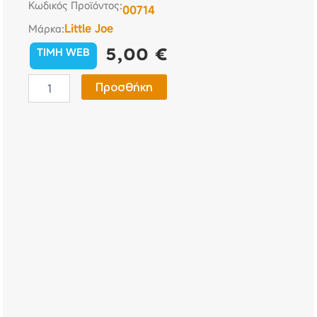
Κωδικός Προϊόντος:
00714
Little Joe
Μάρκα:
5,00
€
TIMH WEB
Αρωματικό
Προσθήκη
Αεραγωγού
Αυτοκινήτου
Little
Pup
-
Minty
Fresh
ποσότητα