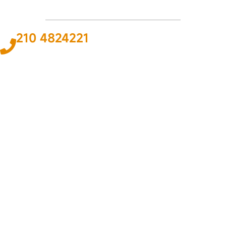
210 4824221
Το
ΠΑΘΟΣ
και η
ΓΝΩΣΗ
για τον χώρο του αυτοκινήτου και της
ναυτιλίας αποτελεί
ΚΙΝΗΤΗΡΙΑ ΔΥΝΑΜΗ
για εμάς ώστε να
προσφέρουμε την καλύτερη δυνατή
ΛΥΣΗ
.
ΠΛΗΡΟΦΟΡΙΕΣ
Εταιρεία
Όροι & Προϋποθέσεις
Προσωπικά Δεδομένα
ΕΞΥΠΗΡΕΤΗΣΗ
Επικοινωνία
Τρόποι Πληρωμής