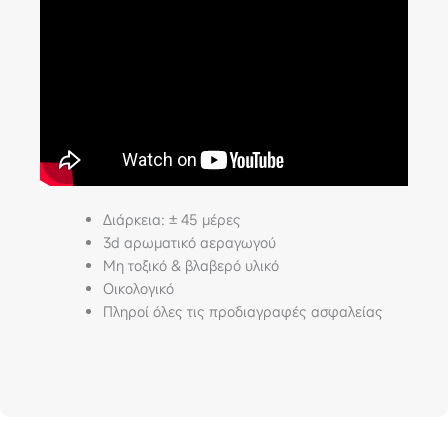
Διάρκεια: ± 45 μέρες
3d αρωματικό αεραγωγού
Μη τοξικό & βλαβερό υλικό
Οικολογικό
Πληροί όλες τις προδιαγραφές ασφαλείας