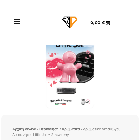
Μετάβαση
στο
περιεχόμενο
Cart
0,00
€
Αρχική σελίδα
/
Περιποίηση
/
Αρωματικά
/ Αρωματικό Αεραγωγού
Αυτοκινήτου Little Joe – Strawberry