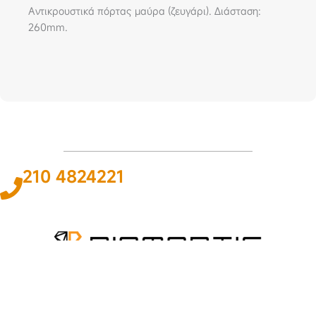
Αντικρουστικά πόρτας μαύρα (ζευγάρι). Διάσταση:
260mm.
210 4824221
Το
ΠΑΘΟΣ
και η
ΓΝΩΣΗ
για τον χώρο του αυτοκινήτου και της
ναυτιλίας αποτελεί
ΚΙΝΗΤΗΡΙΑ ΔΥΝΑΜΗ
για εμάς ώστε να
προσφέρουμε την καλύτερη δυνατή
ΛΥΣΗ
.