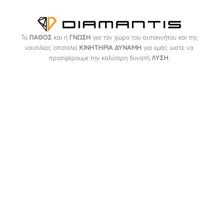
Το
ΠΑΘΟΣ
και η
ΓΝΩΣΗ
για τον χώρο του αυτοκινήτου και της
ναυτιλίας αποτελεί
ΚΙΝΗΤΗΡΙΑ ΔΥΝΑΜΗ
για εμάς ώστε να
προσφέρουμε την καλύτερη δυνατή
ΛΥΣΗ
.
ΠΛΗΡΟΦΟΡΙΕΣ
Εταιρεία
Όροι & Προϋποθέσεις
Προσωπικά Δεδομένα
ΕΞΥΠΗΡΕΤΗΣΗ
Επικοινωνία
Τρόποι Πληρωμής
Τρόποι Αποστολής
Επιστροφές - Αλλαγές
NEWSLETTER
Email