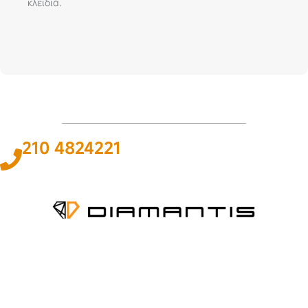
κλειδιά.
210 4824221
Το
ΠΑΘΟΣ
και η
ΓΝΩΣΗ
για τον χώρο του αυτοκινήτου και της
ναυτιλίας αποτελεί
ΚΙΝΗΤΗΡΙΑ ΔΥΝΑΜΗ
για εμάς ώστε να
προσφέρουμε την καλύτερη δυνατή
ΛΥΣΗ
.
ΠΛΗΡΟΦΟΡΙΕΣ
Εταιρεία