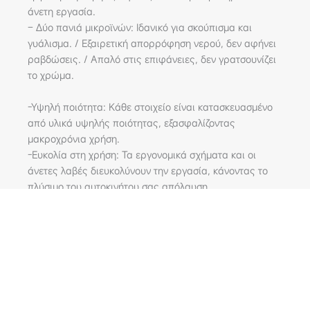
άνετη εργασία.
– Δύο πανιά μικροϊνών: Ιδανικό για σκούπισμα και
γυάλισμα. / Εξαιρετική απορρόφηση νερού, δεν αφήνει
ραβδώσεις. / Απαλό στις επιφάνειες, δεν γρατσουνίζει
το χρώμα.
-Υψηλή ποιότητα: Κάθε στοιχείο είναι κατασκευασμένο
από υλικά υψηλής ποιότητας, εξασφαλίζοντας
μακροχρόνια χρήση.
-Ευκολία στη χρήση: Τα εργονομικά σχήματα και οι
άνετες λαβές διευκολύνουν την εργασία, κάνοντας το
πλύσιμο του αυτοκινήτου σας απόλαυση.
-Ευέλικτο: Το σετ είναι κατάλληλο για πλύσιμο
αμαξώματος, τζαμιών, ζαντών και για σκούπισμα και
γυάλισμα όλων των επιφανειών.
Συσκευασία 5 τεμαχίων