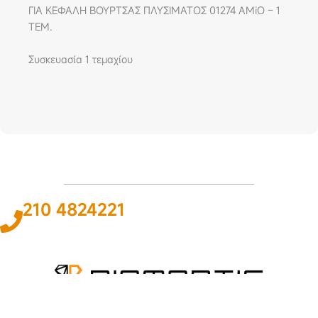
ΓΙΑ ΚΕΦΑΛΗ ΒΟΥΡΤΣΑΣ ΠΛΥΣΙΜΑΤΟΣ 01274 AMiO – 1
ΤΕΜ.
Συσκευασία 1 τεμαχίου
210 4824221
Το
ΠΑΘΟΣ
και η
ΓΝΩΣΗ
για τον χώρο του αυτοκινήτου και της
ναυτιλίας αποτελεί
ΚΙΝΗΤΗΡΙΑ ΔΥΝΑΜΗ
για εμάς ώστε να