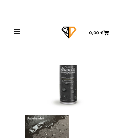
Μετάβαση
στο
περιεχόμενο
Cart
0,00
€