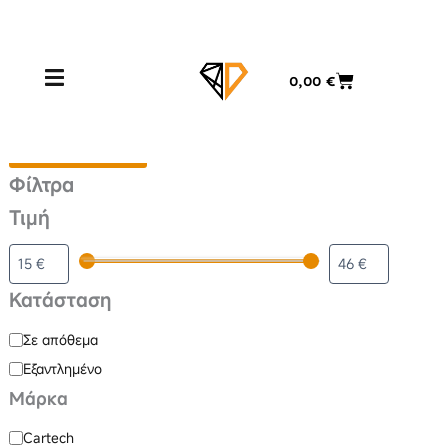
Μετάβαση
στο
Διάφορα
περιεχόμενο
Cart
0,00
€
Κατάσταση
Μάρκα
Φιλτράρισμα προϊόντων
Κλείσιμο
Φίλτρα
Τιμή
Κατάσταση
Σε απόθεμα
Εξαντλημένο
Μάρκα
Cartech