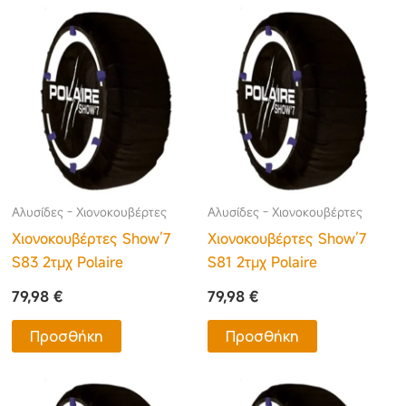
Αλυσίδες - Χιονοκουβέρτες
Αλυσίδες - Χιονοκουβέρτες
Χιονοκουβέρτες Show’7
Χιονοκουβέρτες Show’7
S83 2τμχ Polaire
S81 2τμχ Polaire
79,98
€
79,98
€
Προσθήκη
Προσθήκη