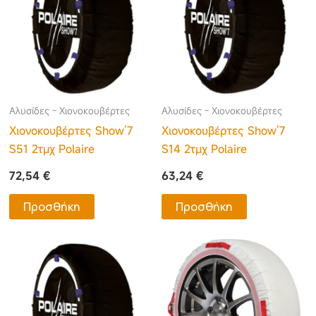
Αλυσίδες - Χιονοκουβέρτες
Αλυσίδες - Χιονοκουβέρτες
Χιονοκουβέρτες Show’7
Χιονοκουβέρτες Show’7
S51 2τμχ Polaire
S14 2τμχ Polaire
72,54
€
63,24
€
Προσθήκη
Προσθήκη