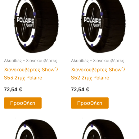
Αλυσίδες - Χιονοκουβέρτες
Αλυσίδες - Χιονοκουβέρτες
Χιονοκουβέρτες Show’7
Χιονοκουβέρτες Show’7
S53 2τμχ Polaire
S52 2τμχ Polaire
72,54
€
72,54
€
Προσθήκη
Προσθήκη