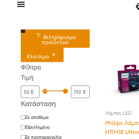
Μετάβαση
στο
περιεχόμενο
Κατάσταση
Μάρκα
Τύπος
Φιλτράρισμα
προϊόντων
Κλείσιμο
Φίλτρα
Τιμή
Κατάσταση
Λάμπες LED
Σε απόθεμα
Philips Λάμπ
Εξαντλημένο
H7/H18 Ultin
Σε προπαραγγελία