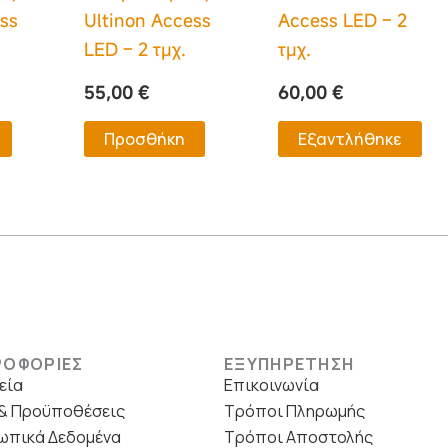
ss
Ultinon Access
Access LED – 2
LED – 2 τμχ.
τμχ.
55,00
€
60,00
€
Προσθήκη
Εξαντλήθηκε
ΡΟΦΟΡΙΕΣ
ΕΞΥΠΗΡΕΤΗΣΗ
εία
Επικοινωνία
& Προϋποθέσεις
Τρόποι Πληρωμής
ωπικά Δεδομένα
Τρόποι Αποστολής