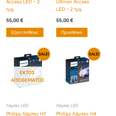
Access LED – 2
Ultinon Access
τμχ.
LED – 2 τμχ.
55,00
€
55,00
€
Εξαντλήθηκε
Προσθήκη
Original
Η
Original
Η
SALE!
SALE!
price
τρέχουσα
price
τρέχουσα
was:
τιμή
was:
τιμή
220,00 €.
είναι:
220,00 €.
είναι:
ΕΚΤΌΣ
192,00 €.
192,00 €.
ΑΠΟΘΈΜΑΤΟΣ
Λάμπες LED
Λάμπες LED
Philips Λάμπες H7
Philips Λάμπες H4