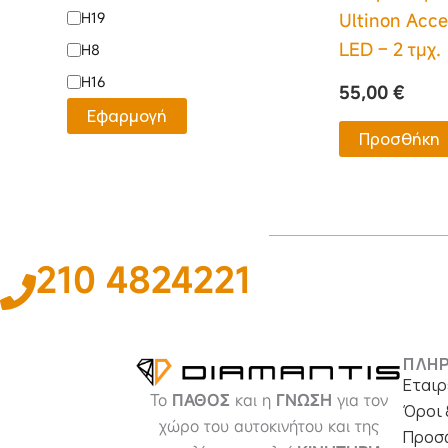
Ultinon Acce
H19
LED – 2 τμχ.
H8
H16
55,00
€
Εφαρμογή
Προσθήκη
210 4824221
ΠΛΗ
Εταιρ
Το
ΠΑΘΟΣ
και η
ΓΝΩΣΗ
για τον
Όροι 
χώρο του αυτοκινήτου και της
Προσ