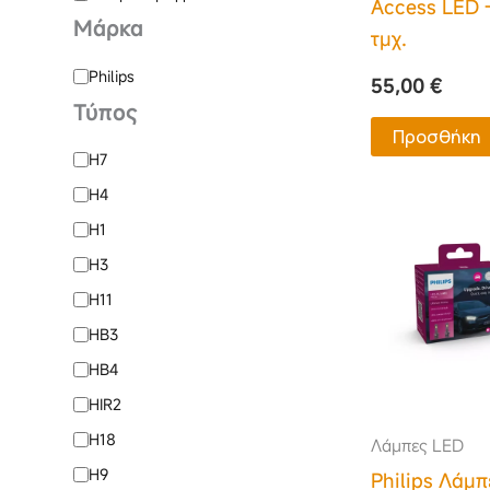
Access LED 
Μάρκα
τμχ.
Philips
55,00
€
Τύπος
Προσθήκη
H7
H4
H1
H3
H11
HB3
HB4
HIR2
H18
Λάμπες LED
H9
Philips Λάμπ